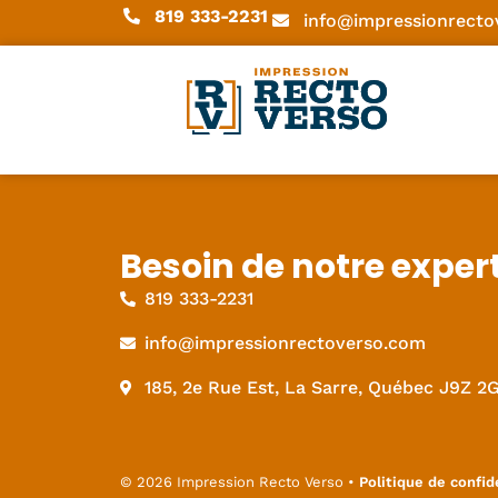
819 333-2231
info@impressionrecto
Besoin de notre exper
819 333-2231
info@impressionrectoverso.com
185, 2e Rue Est, La Sarre, Québec J9Z 2
© 2026 Impression Recto Verso •
Politique de confid