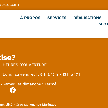
verso.com
À PROPOS
SERVICES
RÉALISATIONS
SECT
tise?
HEURES D'OUVERTURE
Lundi au vendredi : 8 h à 12 h - 13 h à 17 h
G7
Samedi et dimanche : Fermé
entialité
• Créé par
Agence Marinade