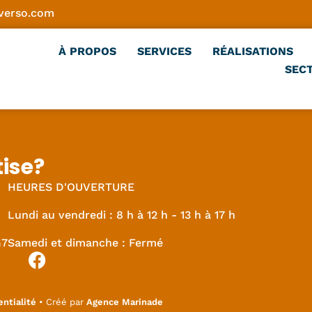
verso.com
À PROPOS
SERVICES
RÉALISATIONS
SECT
tise?
HEURES D'OUVERTURE
Lundi au vendredi : 8 h à 12 h - 13 h à 17 h
G7
Samedi et dimanche : Fermé
entialité
• Créé par
Agence Marinade