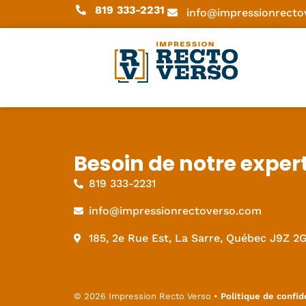
819 333-2231
info@impressionrecto
Besoin de notre exper
819 333-2231
info@impressionrectoverso.com
185, 2e Rue Est, La Sarre, Québec J9Z 2
© 2026 Impression Recto Verso •
Politique de confid